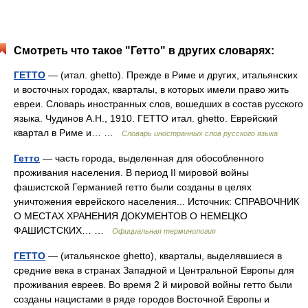
Смотреть что такое "Гетто" в других словарях:
ГЕТТО
— (итал. ghetto). Прежде в Риме и других, итальянских
и восточных городах, кварталы, в которых имели право жить
евреи. Словарь иностранных слов, вошедших в состав русского
языка. Чудинов А.Н., 1910. ГЕТТО итал. ghetto. Еврейский
квартал в Риме и… …
Словарь иностранных слов русского языка
Гетто
— часть города, выделенная для обособленного
проживания населения. В период II мировой войны
фашистской Германией гетто были созданы в целях
уничтожения еврейского населения... Источник: СПРАВОЧНИК
О МЕСТАХ ХРАНЕНИЯ ДОКУМЕНТОВ О НЕМЕЦКО
ФАШИСТСКИХ… …
Официальная терминология
ГЕТТО
— (итальянское ghetto), кварталы, выделявшиеся в
средние века в странах Западной и Центральной Европы для
проживания евреев. Во время 2 й мировой войны гетто были
созданы нацистами в ряде городов Восточной Европы и