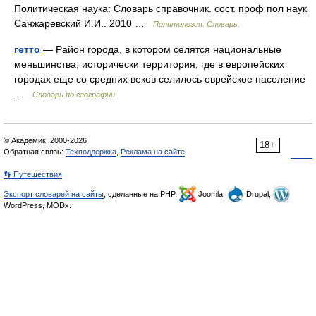
Политическая наука: Словарь справочник. сост. проф пол наук
Санжаревский И.И.. 2010 …
Политология. Словарь.
гетто
— Район города, в котором селятся национальные
меньшинства; исторически территория, где в европейских
городах еще со средних веков селилось еврейское население
…
Словарь по географии
© Академик, 2000-2026
18+
Обратная связь:
Техподдержка
,
Реклама на сайте
👣 Путешествия
Экспорт словарей на сайты
, сделанные на PHP,
Joomla,
Drupal,
WordPress, MODx.