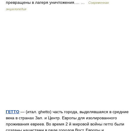
превращены в лагеря уничтожения.… …
Современная
энциклопедия
ГЕТТО
— (итал. ghetto) часть города, выделявшаяся в средние
века в странах Зап. и Центр. Европы для изолированного
проживания евреев. Во время 2 й мировой войны гетто были
созданы нацистами в ряде городов Вост. Европы и