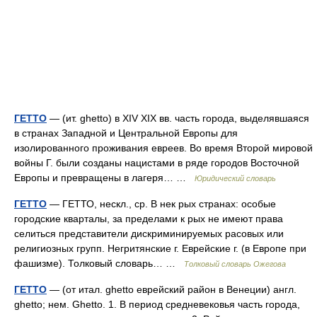
ГЕТТО
— (ит. ghetto) в XIV XIX вв. часть города, выделявшаяся
в странах Западной и Центральной Европы для
изолированного проживания евреев. Во время Второй мировой
войны Г. были созданы нацистами в ряде городов Восточной
Европы и превращены в лагеря… …
Юридический словарь
ГЕТТО
— ГЕТТО, нескл., ср. В нек рых странах: особые
городские кварталы, за пределами к рых не имеют права
селиться представители дискриминируемых расовых или
религиозных групп. Негритянские г. Еврейские г. (в Европе при
фашизме). Толковый словарь… …
Толковый словарь Ожегова
ГЕТТО
— (от итал. ghetto еврейский район в Венеции) англ.
ghetto; нем. Ghetto. 1. В период средневековья часть города,