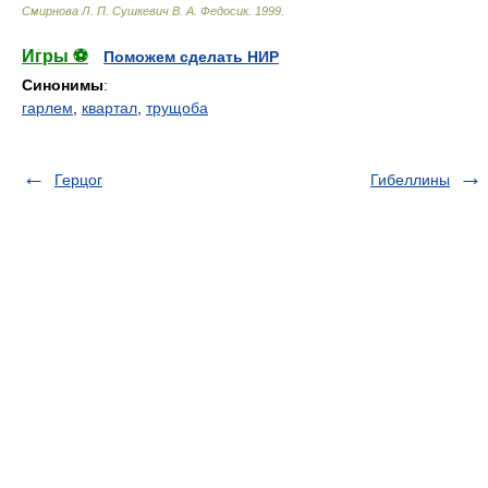
Смирнова Л. П. Сушкевич В. А. Федосик
.
1999
.
Игры ⚽
Поможем сделать НИР
Синонимы
:
гарлем
,
квартал
,
трущоба
Герцог
Гибеллины